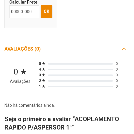
Calcular Frete
OK
AVALIAÇÕES (0)
5 ★
0
0 ★
4 ★
0
3 ★
0
2 ★
0
Avaliações
1 ★
0
Não há comentários ainda.
Seja o primeiro a avaliar “ACOPLAMENTO
RAPIDO P/ASPERSOR 1″”