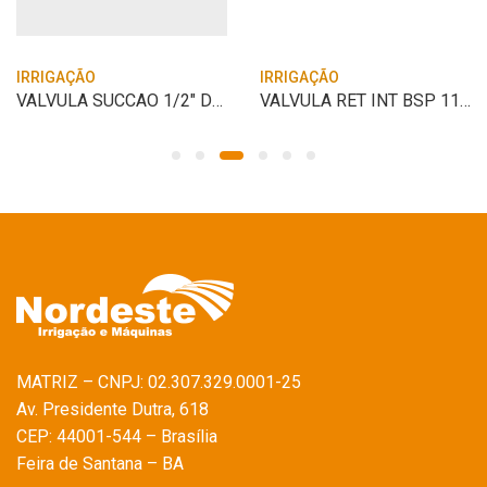
IRRIGAÇÃO
IRRIGAÇÃO
VALVULA SUCCAO 1/2″ DOCOL
VALVULA RET INT BSP 112X3″ P6″ FRANKLIN
MATRIZ – CNPJ: 02.307.329.0001-25
Av. Presidente Dutra, 618
CEP: 44001-544 – Brasília
Feira de Santana – BA