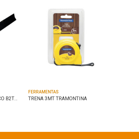
FERRAMENTAS
FERRAM
LAMINA DE CORTE 22 BRANCO B2T/B4T 6000SL
TRENA 3MT TRAMONTINA