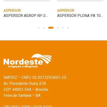
ASPERSOR
ASPERSOR
ASPERSOR AGROP NY-25 2.8 X 2.5 1″ NYLON
ASPERSOR PLONA PA 100 1 BOCAL 3X7
MATRIZ – CNPJ: 02.307.329.0001-25
Av. Presidente Dutra, 618
CEP: 44001-544 – Brasília
Feira de Santana – BA