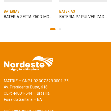
BATERIAS
BATERIAS
BATERIA ZETTA Z50D MGE2
BATERIA P/ PULVERIZADOR 7AH BATERIA 12V
MATRIZ – CNPJ: 02.307.329.0001-25
Av. Presidente Dutra, 618
CEP: 44001-544 – Brasília
Feira de Santana – BA