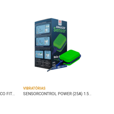
VIBRATÓRIAS
VIBRATÓ
BOMBA ANAUGER SAPPO ECCO FIT 127V
SENSORCONTROL POWER (25A) 1.5 M ANAUGER
BOMBA 