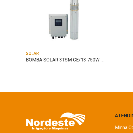
SOLAR
BOMBA SOLAR 3BPS2-23 CE 1500W 192V
BOMBA SOLAR 3TSM CE/13 750W 108V
ATEND
Minha C