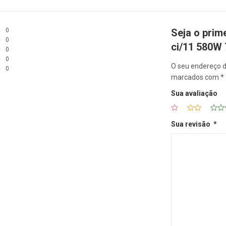
0
Seja o pri
0
ci/11 580W
0
0
O seu endereço d
0
marcados com
*
Sua avaliação
Sua revisão
*