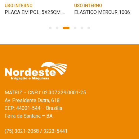
USO INTERNO
USO INTERNO
PLACA EM POL. 5X25CM SAIDA
ELASTICO MERCUR 1006
MATRIZ – CNPJ: 02.307.329.0001-25
Av. Presidente Dutra, 618
CEP: 44001-544 – Brasília
Feira de Santana – BA
(75) 3021-2058 / 3223-5441