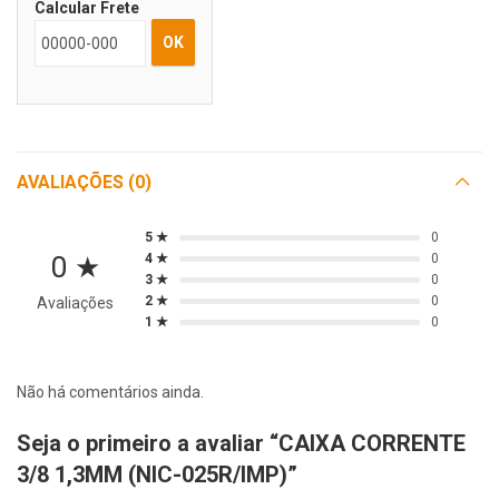
Calcular Frete
OK
AVALIAÇÕES (0)
5 ★
0
0 ★
4 ★
0
3 ★
0
2 ★
0
Avaliações
1 ★
0
Não há comentários ainda.
Seja o primeiro a avaliar “CAIXA CORRENTE
3/8 1,3MM (NIC-025R/IMP)”