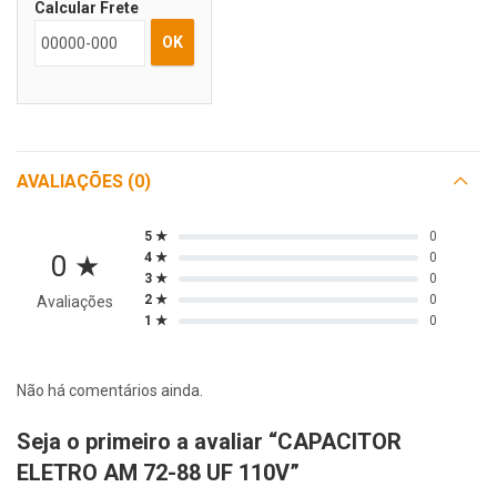
Calcular Frete
OK
AVALIAÇÕES (0)
5 ★
0
0 ★
4 ★
0
3 ★
0
2 ★
0
Avaliações
1 ★
0
Não há comentários ainda.
Seja o primeiro a avaliar “CAPACITOR
ELETRO AM 72-88 UF 110V”