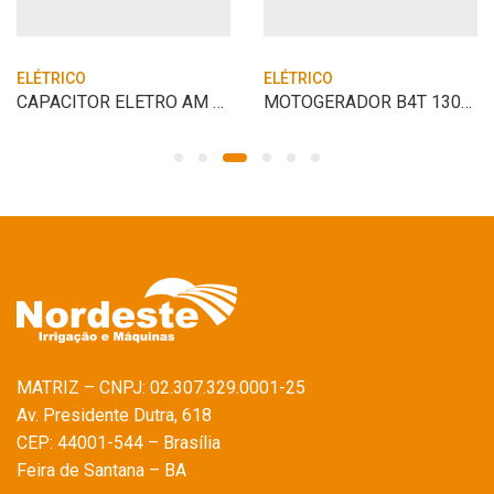
ELÉTRICO
ELÉTRICO
CAPACITOR ELETRO AM 378-454 UF 110V
MOTOGERADOR B4T 1300 110V
MATRIZ – CNPJ: 02.307.329.0001-25
Av. Presidente Dutra, 618
CEP: 44001-544 – Brasília
Feira de Santana – BA