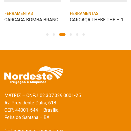
FERRAMENTAS
FERRAMENTAS
CARCACA BOMBA BRANCO B4T-716
CARCAÇA THEBE THB – 18 (R) KIT
MATRIZ – CNPJ: 02.307.329.0001-25
Av. Presidente Dutra, 618
CEP: 44001-544 – Brasília
Feira de Santana – BA