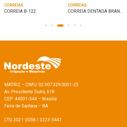
CORREIAS
CORREIAS
CORREIA B-122
CORREIA DENTADA BRANCO 13X8X990 BTTG6.5
MATRIZ – CNPJ: 02.307.329.0001-25
Av. Presidente Dutra, 618
CEP: 44001-544 – Brasília
Feira de Santana – BA
(75) 3021-2058 / 3223-5441