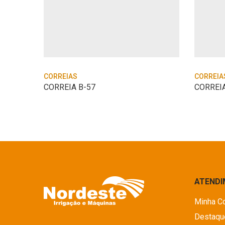
CORREIAS
CORREIA
CORREIA B-57
CORREIA
ATEND
Minha C
Destaqu