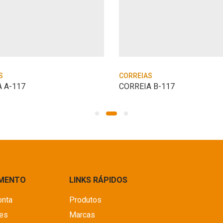
S
CORREIAS
 A-117
CORREIA B-117
IMENTO
LINKS RÁPIDOS
onta
Produtos
es
Marcas