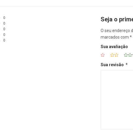
0
Seja o prim
0
0
O seu endereço d
0
marcados com
*
0
Sua avaliação
Sua revisão
*