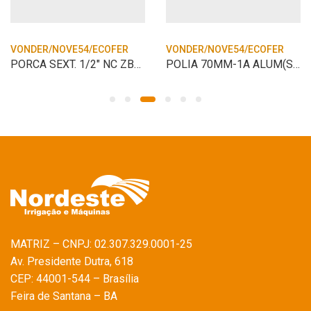
VONDER/NOVE54/ECOFER
VONDER/NOVE54/ECOFER
PORCA SEXT. 1/2″ NC ZBC/1CT
POLIA 70MM-1A ALUM(S/FURO) VONDER
MATRIZ – CNPJ: 02.307.329.0001-25
Av. Presidente Dutra, 618
CEP: 44001-544 – Brasília
Feira de Santana – BA