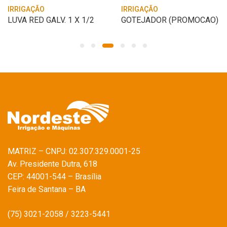
IRRIGAÇÃO
IRRIGAÇÃO
LUVA RED GALV. 1 X 1/2
GOTEJADOR (PROMOCAO)
MATRIZ – CNPJ: 02.307.329.0001-25
Av. Presidente Dutra, 618
CEP: 44001-544 – Brasília
Feira de Santana – BA
(75) 3021-2058 / 3223-5441