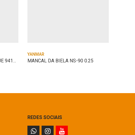
YANMAR
YANMAR
VALVULA YAN BT22 RECALQUE 94110800104 YA
MANCAL DA BIELA NS-90 0.25
PORCA 
REDES SOCIAIS