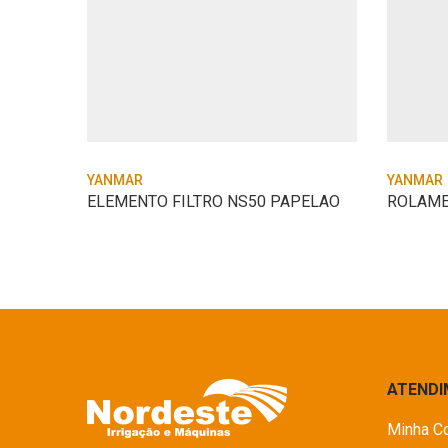
YANMAR
YANMAR
BECOTE
ELEMENTO FILTRO NS50 PAPELAO
ATEND
Minha C