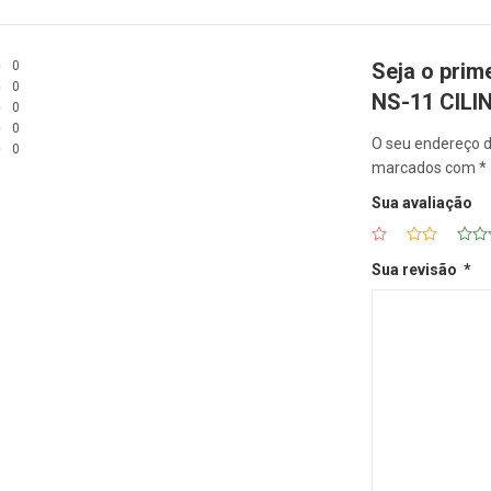
0
Seja o pri
0
NS-11 CILI
0
0
O seu endereço d
0
marcados com
*
Sua avaliação
Sua revisão
*