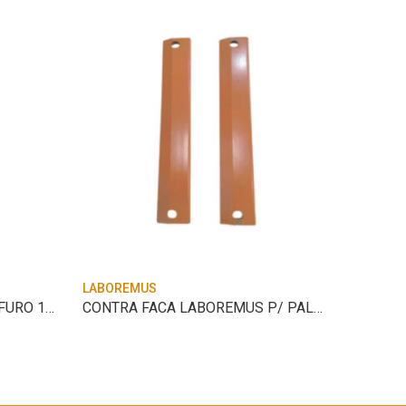
LABOREMUS
LABORE
PENEIRA LABOREMUS NR-3 FURO 1,00MM
CONTRA FACA LABOREMUS P/ PALMA NR-1