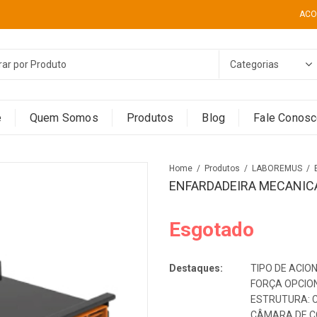
ACO
e
Quem Somos
Produtos
Blog
Fale Conos
Home
Produtos
LABOREMUS
ENFARDADEIRA MECANICA
Esgotado
Destaques:
TIPO DE ACI
FORÇA OPCIO
ESTRUTURA: 
CÂMARA DE C