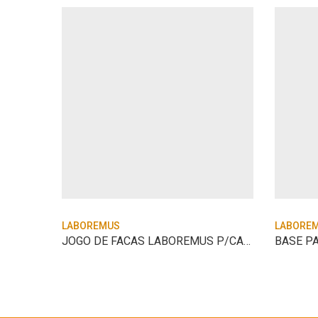
LABOREMUS
LABORE
PENEIRA LABOREMUS MTC FURO 12,7MM
JOGO DE FACAS LABOREMUS P/CAPIM NR-3
BASE P