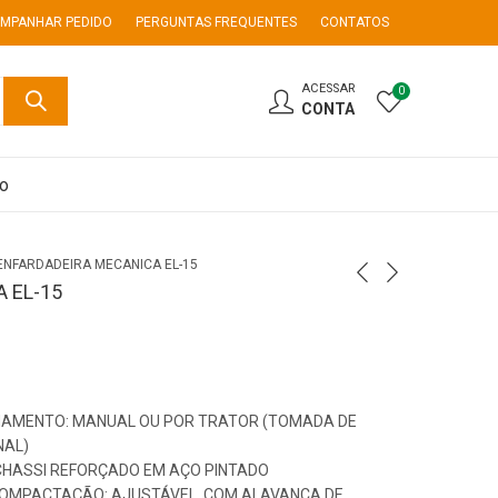
MPANHAR PEDIDO
PERGUNTAS FREQUENTES
CONTATOS
ACESSAR
0
CONTA
co
ENFARDADEIRA MECANICA EL-15
 EL-15
ONAMENTO: MANUAL OU POR TRATOR (TOMADA DE
NAL)
CHASSI REFORÇADO EM AÇO PINTADO
OMPACTAÇÃO: AJUSTÁVEL, COM ALAVANCA DE