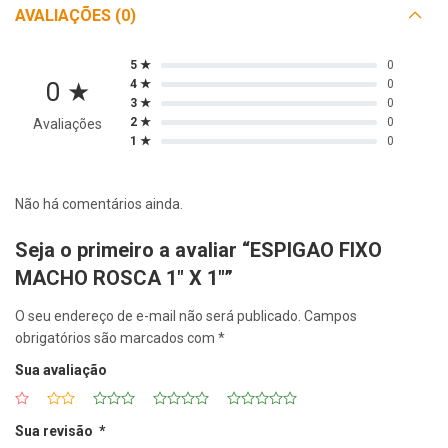
AVALIAÇÕES (0)
5 ★
0
0 ★
4 ★
0
3 ★
0
2 ★
0
Avaliações
1 ★
0
Não há comentários ainda.
Seja o primeiro a avaliar “ESPIGAO FIXO
MACHO ROSCA 1″ X 1″”
O seu endereço de e-mail não será publicado.
Campos
obrigatórios são marcados com
*
Sua avaliação
Sua revisão
*