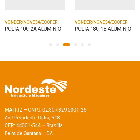
VONDER/NOVE54/ECOFER
VONDER/NOVE54/ECOFER
POLIA 100-2A ALUMINIO
POLIA 180-1B ALUMINIO
MATRIZ – CNPJ: 02.307.329.0001-25
Av. Presidente Dutra, 618
CEP: 44001-544 – Brasília
Feira de Santana – BA