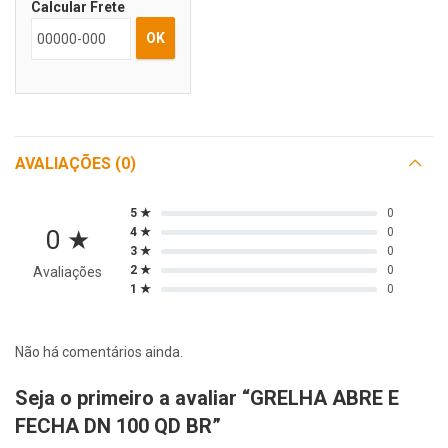
Calcular Frete
OK
AVALIAÇÕES (0)
5 ★
0
0 ★
4 ★
0
3 ★
0
2 ★
0
Avaliações
1 ★
0
Não há comentários ainda.
Seja o primeiro a avaliar “GRELHA ABRE E
FECHA DN 100 QD BR”