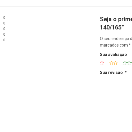
0
Seja o prim
0
140/165”
0
0
O seu endereço d
0
marcados com
*
Sua avaliação
Sua revisão
*