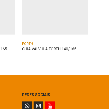
FORTH
FORTH
/165
GUIA VALVULA FORTH 140/165
VARETA
REDES SOCIAIS