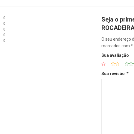
0
Seja o prim
0
ROCADEIRA
0
0
O seu endereço d
0
marcados com
*
Sua avaliação
Sua revisão
*