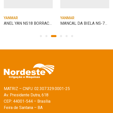
YANMAR
YANMAR
ANEL YAN NS18 BORRACHA CAMISA PARALELO
MANCAL DA BIELA NS-75 0.50 ORIGINAL
MATRIZ – CNPJ: 02.307.329.0001-25
Av. Presidente Dutra, 618
CEP: 44001-544 – Brasília
Feira de Santana – BA