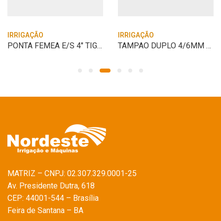
IRRIGAÇÃO
IRRIGAÇÃO
PONTA FEMEA E/S 4″ TIGRE
TAMPAO DUPLO 4/6MM P/ IRRIGAÇÃO
MATRIZ – CNPJ: 02.307.329.0001-25
Av. Presidente Dutra, 618
CEP: 44001-544 – Brasília
Feira de Santana – BA