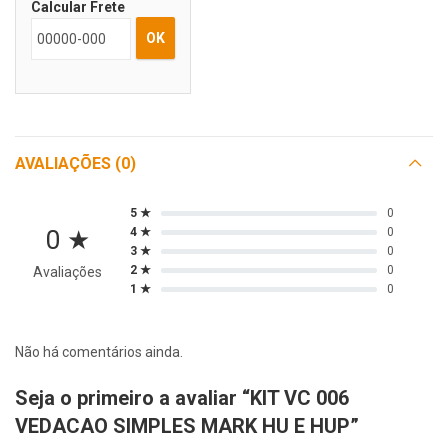
Calcular Frete
OK
AVALIAÇÕES (0)
5 ★
0
0 ★
4 ★
0
3 ★
0
2 ★
0
Avaliações
1 ★
0
Não há comentários ainda.
Seja o primeiro a avaliar “KIT VC 006
VEDACAO SIMPLES MARK HU E HUP”