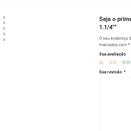
0
Seja o pri
0
1.1/4″”
0
0
O seu endereço d
0
marcados com
*
Sua avaliação
Sua revisão
*