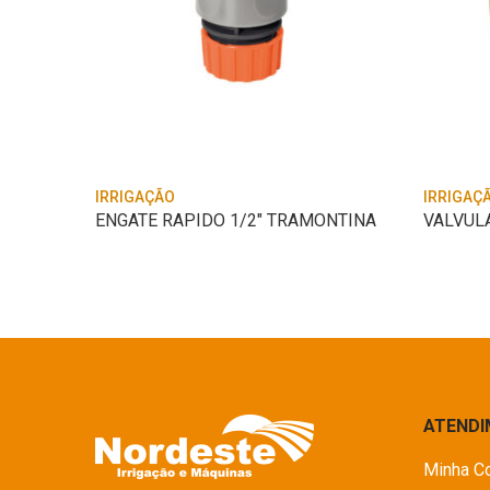
IRRIGAÇÃO
IRRIGAÇ
COXIM DO QUADRO BRANCO MB BD 700/705/710
ENGATE RAPIDO 1/2″ TRAMONTINA
ATEND
Minha C