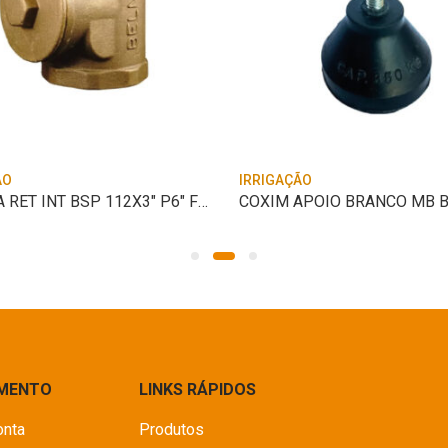
ÃO
IRRIGAÇÃO
VALVULA RET INT BSP 112X3″ P6″ FRANKLIN
COXIM APOIO BRANCO MB B
IMENTO
LINKS RÁPIDOS
onta
Produtos