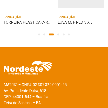
IRRIGAÇÃO
IRRIGAÇÃO
TORNEIRA PLASTICA C/REDUCAO TRAMONTINA
LUVA M/F RED 5 X 3
MATRIZ – CNPJ: 02.307.329.0001-25
Av. Presidente Dutra, 618
CEP: 44001-544 – Brasília
Feira de Santana – BA