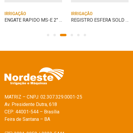
IRRIGAÇÃO
IRRIGAÇÃO
ENGATE RAPIDO MS-E 2″ ESPIGAO MACHO X EN
REGISTRO ESFERA SOLD 50MM KRONA
MATRIZ – CNPJ: 02.307.329.0001-25
Av. Presidente Dutra, 618
CEP: 44001-544 – Brasília
Feira de Santana – BA