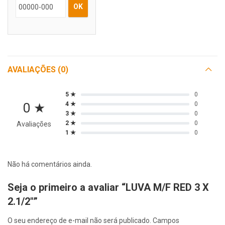
OK
AVALIAÇÕES (0)
5 ★
0
0 ★
4 ★
0
3 ★
0
2 ★
0
Avaliações
1 ★
0
Não há comentários ainda.
Seja o primeiro a avaliar “LUVA M/F RED 3 X
2.1/2″”
O seu endereço de e-mail não será publicado.
Campos