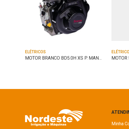
ELÉTRICOS
ELÉTRIC
MOTOR PARTIDA B4T5.5/6.5/7.0H P.E BRANCO
MOTOR BRANCO BD5.0H XS P. MANUAL
ATEND
Minha C