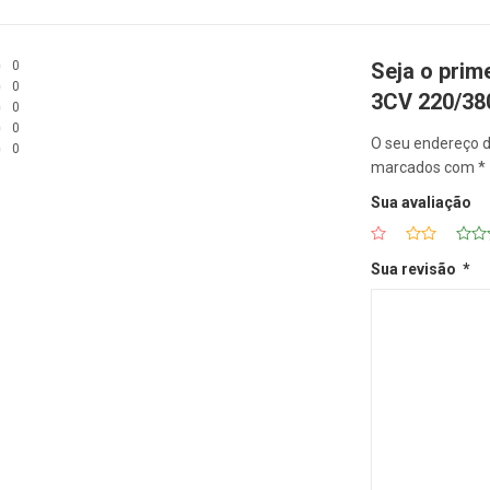
0
Seja o prim
0
3CV 220/3
0
0
O seu endereço d
0
marcados com
*
Sua avaliação
Sua revisão
*