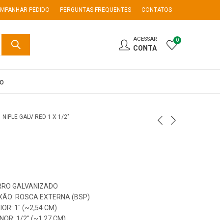
MPANHAR PEDIDO
PERGUNTAS FREQUENTES
CONTATOS
ACESSAR
0
CONTA
co
NIPLE GALV RED 1 X 1/2″
ERRO GALVANIZADO
XÃO: ROSCA EXTERNA (BSP)
OR: 1″ (~2,54 CM)
OR: 1/2″ (~1,27 CM)