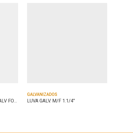
GALVANIZADOS
GALVAN
RACK P/1 ROLDANA 3/16″ GALV FOGO
LUVA GALV. M/F 1.1/4″
NIPLE 