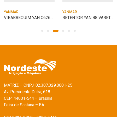
YANMAR
YANMAR
VIRABREQUIM YAN C62630303 PONTA NR 10
RETENTOR YAN B8 VARETA VALVULA
MATRIZ – CNPJ: 02.307.329.0001-25
Av. Presidente Dutra, 618
CEP: 44001-544 – Brasília
Feira de Santana – BA