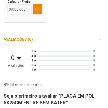
Calcular Frete
OK
AVALIAÇÕES (0)
5 ★
0
0 ★
4 ★
0
3 ★
0
2 ★
0
Avaliações
1 ★
0
Não há comentários ainda.
Seja o primeiro a avaliar “PLACA EM POL.
5X25CM ENTRE SEM BATER”