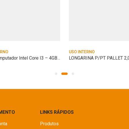
ERNO
USO INTERNO
Microcomputador Intel Core I3 – 4GB – SS
LONGARINA P/PT PALLET 2,
IMENTO
LINKS RÁPIDOS
onta
Produtos