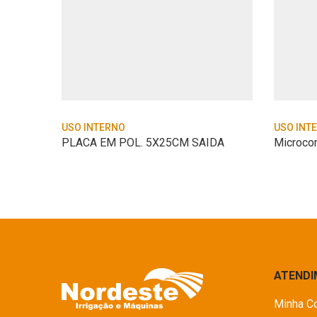
USO INTERNO
USO INT
CONTRA PESO SUPERIOR (A06110330)
PLACA EM POL. 5X25CM SAIDA
ATEND
Minha C