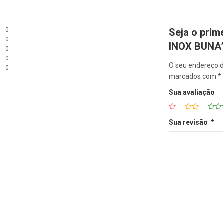
0
Seja o prim
0
INOX BUNA
0
0
O seu endereço d
0
marcados com
*
Sua avaliação
Sua revisão
*