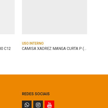
USO INTERNO
USO IN
00 C12
CAMISA XADREZ MANGA CURTA P (TRAD.)
SACO P
REDES SOCIAIS