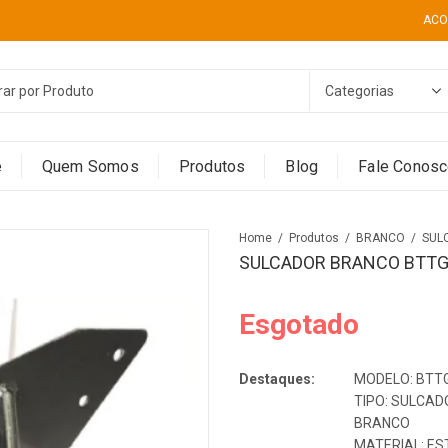
ACO
e
Quem Somos
Produtos
Blog
Fale Conos
Home
Produtos
BRANCO
SUL
SULCADOR BRANCO BTTG
Esgotado
Destaques:
MODELO: BTTG
TIPO: SULCA
BRANCO
MATERIAL: E