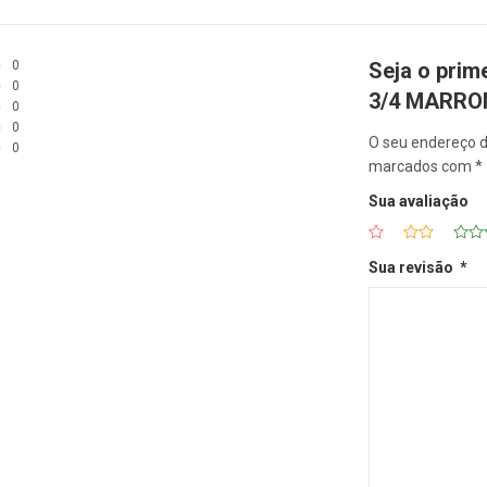
0
Seja o prim
0
3/4 MARR
0
0
O seu endereço d
0
marcados com
*
Sua avaliação
Sua revisão
*