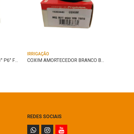
IRRIGAÇÃO
IRRIGAÇ
VALVULA RET INT BSP 112X3″ P6″ FRANKLIN
COXIM AMORTECEDOR BRANCO BMT44/52
GOTEJ
REDES SOCIAIS