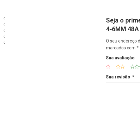
0
Seja o prim
0
4-6MM 48A
0
0
O seu endereço d
0
marcados com
*
Sua avaliação
Sua revisão
*