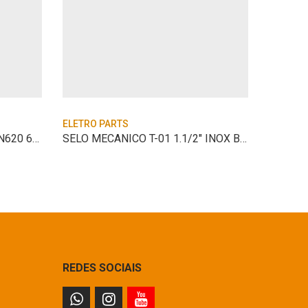
ELETRO PARTS
ELETRO 
ROLAMENTO ZM-385144 LRN620 61P MANCAL
SELO MECANICO T-01 1.1/2″ INOX BUNA
SELO M
REDES SOCIAIS