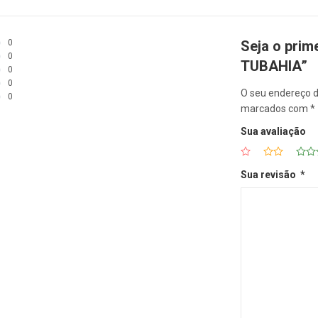
0
Seja o prim
0
TUBAHIA”
0
0
O seu endereço d
0
marcados com
*
Sua avaliação
Sua revisão
*