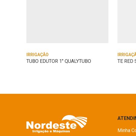
IRRIGAÇÃO
IRRIGAÇ
TUBO AZUL IRRIGA PN 60 50MM TIGRE
TUBO EDUTOR 1″ QUALYTUBO
ATEND
Minha C