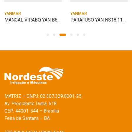
YANMAR
YANMAR
MANCAL VIRABQ YAN B62480303 PONTA NR 02
PARAFUSO YAN NS18.11230 AJUSTADOR M10X35
MATRIZ – CNPJ: 02.307.329.0001-25
Av. Presidente Dutra, 618
CEP: 44001-544 – Brasília
Feira de Santana – BA