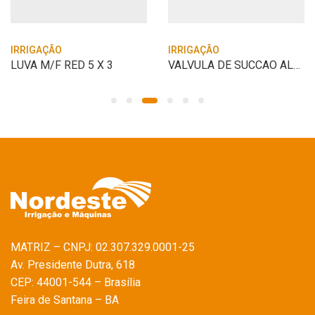
IRRIGAÇÃO
IRRIGAÇÃO
LUVA M/F RED 5 X 3
VALVULA DE SUCCAO ALUMINIUM 4″ FUNDO DE
MATRIZ – CNPJ: 02.307.329.0001-25
Av. Presidente Dutra, 618
CEP: 44001-544 – Brasília
Feira de Santana – BA