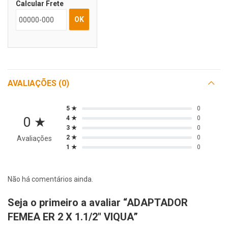
Calcular Frete
OK
AVALIAÇÕES (0)
5 ★
0
0 ★
4 ★
0
3 ★
0
2 ★
0
Avaliações
1 ★
0
Não há comentários ainda.
Seja o primeiro a avaliar “ADAPTADOR
FEMEA ER 2 X 1.1/2″ VIQUA”