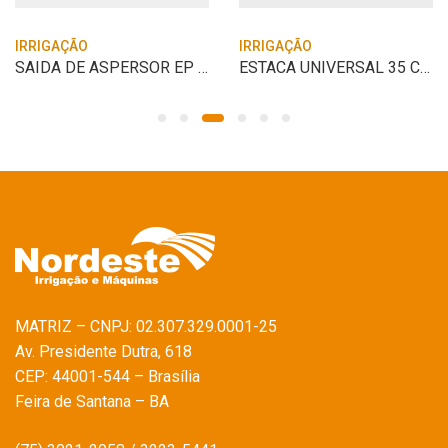
IRRIGAÇÃO
IRRIGAÇÃO
SAIDA DE ASPERSOR EP 3 X 1.1/2″ IRRIPLA
ESTACA UNIVERSAL 35 CM
MATRIZ – CNPJ: 02.307.329.0001-25
Av. Presidente Dutra, 618
CEP: 44001-544 – Brasília
Feira de Santana – BA