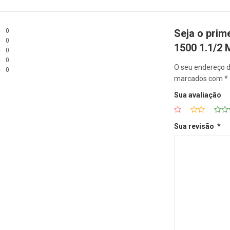
0
Seja o pri
0
1500 1.1/2
0
0
O seu endereço d
0
marcados com
*
Sua avaliação
Sua revisão
*