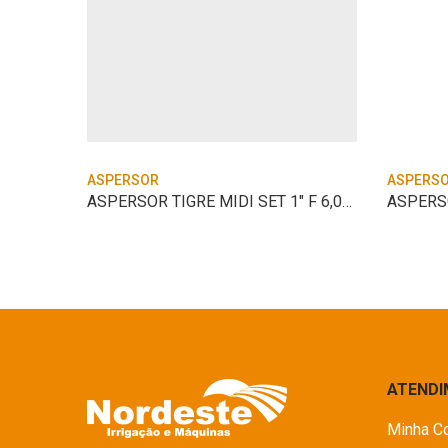
ASPERSOR
ASPERS
ASPERSOR AGROP NY-25 2.8 X 2.5 1″ NYLON
ASPERSOR TIGRE MIDI SET 1″ F 6,0MM
ATEND
Minha C