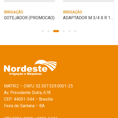
IRRIGAÇÃO
IRRIGAÇÃO
GOTEJADOR (PROMOCAO)
ADAPTADOR M 3/4 X R 1/2
MATRIZ – CNPJ: 02.307.329.0001-25
Av. Presidente Dutra, 618
CEP: 44001-544 – Brasília
Feira de Santana – BA