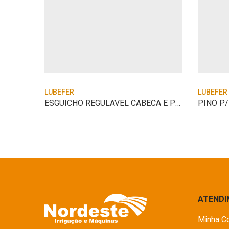
LUBEFER
LUBEFER
PINO P/ENGATE DE 1/4 C/ESCAMA 5/16
ESGUICHO REGULAVEL CABECA E PORCA EM ACO
PINO P/
ATEND
Minha C