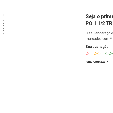
0
Seja o pri
0
PO 1.1/2 T
0
0
O seu endereço d
0
marcados com
*
Sua avaliação
Sua revisão
*