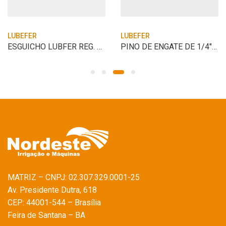
LUBEFER
LUBEFER
ESGUICHO LUBFER REG. 1/2″ CABECA E PORCA
PINO DE ENGATE DE 1/4″ ESCAMA LATAO
MATRIZ – CNPJ: 02.307.329.0001-25
Av. Presidente Dutra, 618
CEP: 44001-544 – Brasília
Feira de Santana – BA