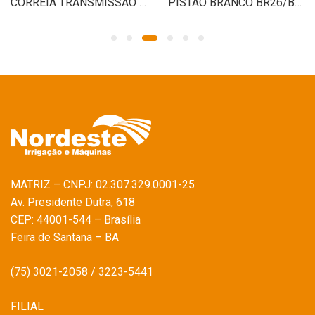
CORREIA TRANSMISSAO CORTA RELVA BRANCO
PISTAO BRANCO BR26/BPC25
MATRIZ – CNPJ: 02.307.329.0001-25
Av. Presidente Dutra, 618
CEP: 44001-544 – Brasília
Feira de Santana – BA
(75) 3021-2058 / 3223-5441
FILIAL