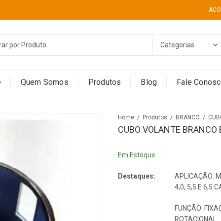
ACO
e
Quem Somos
Produtos
Blog
Fale Conos
Home
Produtos
BRANCO
CUBO VOLANTE BRANCO B4
Em Estoque
Destaques:
APLICAÇÃO: 
4,0, 5,5 E 6,5
FUNÇÃO: FIX
ROTACIONAL