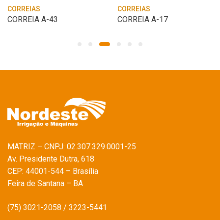
CORREIAS
CORREIAS
CORREIA A-43
CORREIA A-17
MATRIZ – CNPJ: 02.307.329.0001-25
Av. Presidente Dutra, 618
CEP: 44001-544 – Brasília
Feira de Santana – BA
(75) 3021-2058 / 3223-5441