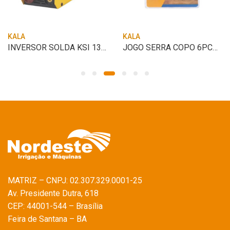
KALA
KALA
INVERSOR SOLDA KSI 130A BIV – KALA
JOGO SERRA COPO 6PCS – KALA
MATRIZ – CNPJ: 02.307.329.0001-25
Av. Presidente Dutra, 618
CEP: 44001-544 – Brasília
Feira de Santana – BA