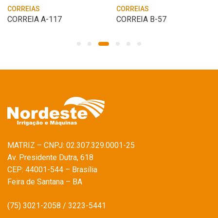
CORREIAS
CORREIAS
CORREIA A-117
CORREIA B-57
MATRIZ – CNPJ: 02.307.329.0001-25
Av. Presidente Dutra, 618
CEP: 44001-544 – Brasília
Feira de Santana – BA
(75) 3021-2058 / 3223-5441