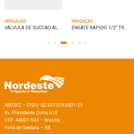
IRRIGAÇÃO
IRRIGAÇÃO
VALVULA DE SUCCAO ALUMINIUM 4″ FUNDO DE
ENGATE RAPIDO 1/2″ TRAMONTINA
MATRIZ – CNPJ: 02.307.329.0001-25
Av. Presidente Dutra, 618
CEP: 44001-544 – Brasília
Feira de Santana – BA