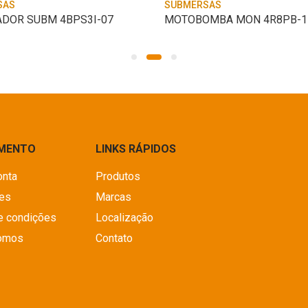
SAS
SUBMERSAS
DOR SUBM 4BPS3I-07
IMENTO
LINKS RÁPIDOS
onta
Produtos
es
Marcas
e condições
Localização
omos
Contato