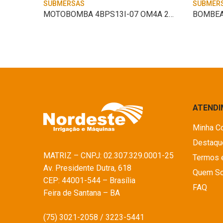
SUBMERSAS
SUBMER
9
MOTOBOMBA 4BPS13I-07 OM4A 2HP MO 220V C/
BOMBEA
ATEND
Minha C
Destaqu
MATRIZ – CNPJ: 02.307.329.0001-25
Termos 
Av. Presidente Dutra, 618
Quem S
CEP: 44001-544 – Brasília
FAQ
Feira de Santana – BA
(75) 3021-2058 / 3223-5441