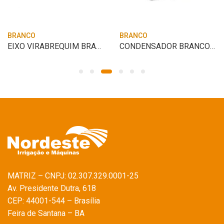
BRANCO
BRANCO
EIXO VIRABREQUIM BRANCO BD-5.0CV
CONDENSADOR BRANCO 3,5/5,0 HP
MATRIZ – CNPJ: 02.307.329.0001-25
Av. Presidente Dutra, 618
CEP: 44001-544 – Brasília
Feira de Santana – BA